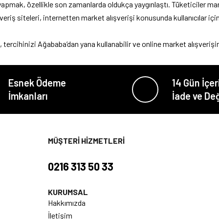
i yapmak, özellikle son zamanlarda oldukça yaygınlaştı. Tüketiciler mar
iş siteleri, internetten market alışverişi konusunda kullanıcılar için
, tercihinizi Ağababa’dan yana kullanabilir ve online market alışverişin
Esnek Ödeme
14 Gün İçer
İmkanları
İade ve De
MÜŞTERİ HİZMETLERİ
0216 313 50 33
KURUMSAL
Hakkımızda
İletişim