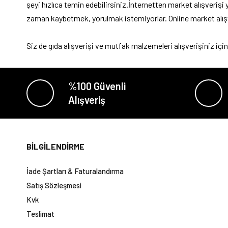
şeyi hızlıca temin edebilirsiniz.İnternetten market alışveriş
zaman kaybetmek, yorulmak istemiyorlar. Online market alışver
Siz de gıda alışverişi ve mutfak malzemeleri alışverişiniz için
%100 Güvenli
Alışveriş
BİLGİLENDİRME
İade Şartları & Faturalandırma
Satış Sözleşmesi
Kvk
Teslimat