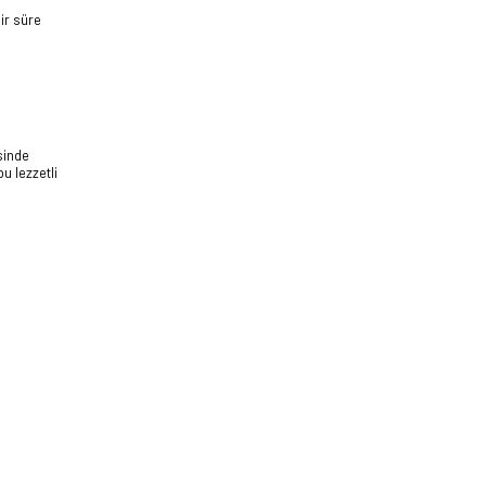
bir süre
sinde
u lezzetli