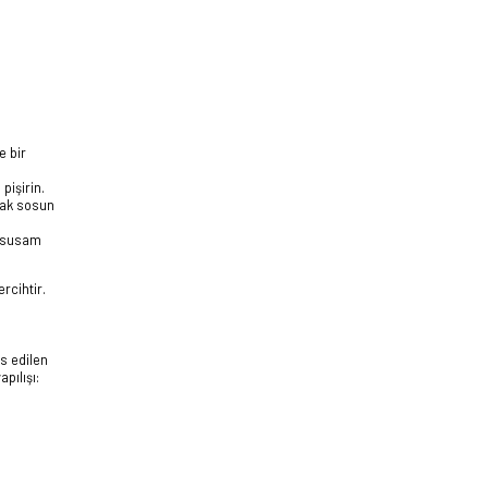
e bir
pişirin.
rak sosun
e susam
rcihtir.
s edilen
pılışı: