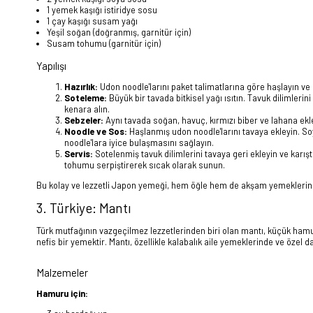
1 yemek kaşığı istiridye sosu
1 çay kaşığı susam yağı
Yeşil soğan (doğranmış, garnitür için)
Susam tohumu (garnitür için)
Yapılışı
Hazırlık:
Udon noodle'larını paket talimatlarına göre haşlayın ve
Soteleme:
Büyük bir tavada bitkisel yağı ısıtın. Tavuk dilimlerini
kenara alın.
Sebzeler:
Aynı tavada soğan, havuç, kırmızı biber ve lahana ekl
Noodle ve Sos:
Haşlanmış udon noodle'larını tavaya ekleyin. So
noodle'lara iyice bulaşmasını sağlayın.
Servis:
Sotelenmiş tavuk dilimlerini tavaya geri ekleyin ve karış
tohumu serpiştirerek sıcak olarak sunun.
Bu kolay ve lezzetli Japon yemeği, hem öğle hem de akşam yemeklerinde ke
3. Türkiye: Mantı
Türk mutfağının vazgeçilmez lezzetlerinden biri olan mantı, küçük hamur
nefis bir yemektir. Mantı, özellikle kalabalık aile yemeklerinde ve özel d
Malzemeler
Hamuru için: