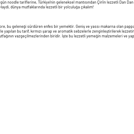
özgün noodle tariflerine, Türkiye'nin geleneksel mantısından Çin'in lezzetli Dan Dan
Haydi, dünya mutfaklarında lezzetli bir yolculuğa çıkalım!
 Lepre, bu geleneği sürdüren enfes bir yemektir. Geniş ve yassı makarna olan pappa
 yapılan bu tarif, kırmızı şarap ve aromatik sebzelerle zenginleştirilerek lezzetin
ağının vazgeçilmezlerinden biridir. İşte bu lezzetli yemeğin malzemeleri ve yapıl