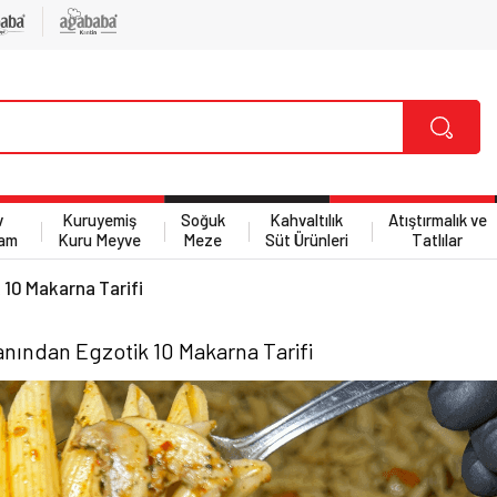
v
Kuruyemiş
Soğuk
Kahvaltılık
Atıştırmalık ve
am
Kuru Meyve
Meze
Süt Ürünleri
Tatlılar
 10 Makarna Tarifi
anından Egzotik 10 Makarna Tarifi