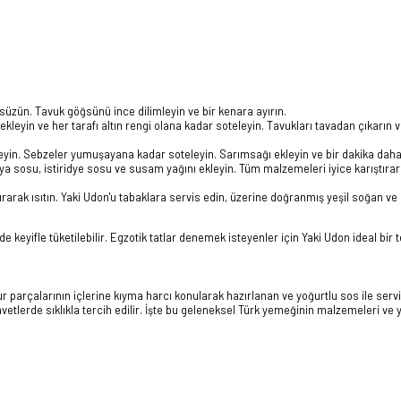
 süzün. Tavuk göğsünü ince dilimleyin ve bir kenara ayırın.
 ekleyin ve her tarafı altın rengi olana kadar soteleyin. Tavukları tavadan çıkarın v
eyin. Sebzeler yumuşayana kadar soteleyin. Sarımsağı ekleyin ve bir dakika daha 
ya sosu, istiridye sosu ve susam yağını ekleyin. Tüm malzemeleri iyice karıştıra
tırarak ısıtın. Yaki Udon'u tabaklara servis edin, üzerine doğranmış yeşil soğan v
yifle tüketilebilir. Egzotik tatlar denemek isteyenler için Yaki Udon ideal bir te
 parçalarının içlerine kıyma harcı konularak hazırlanan ve yoğurtlu sos ile servi
avetlerde sıklıkla tercih edilir. İşte bu geleneksel Türk yemeğinin malzemeleri ve ya