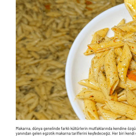
Makarna, dünya genelinde farklı kültürlerin mutfaklarında kendine özgü 
yanından gelen egzotik makarna tariflerini keşfedeceğiz. Her biri kendi ü