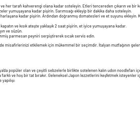
n ve her tarafı kahverengi olana kadar soteleyin. Etleri tencereden çıkarın ve bir k
eler yumuşayana kadar pişirin. Sarımsağı ekleyip bir dakika daha soteleyin.
uharlaşana kadar pişirin. Ardından doğranmış domatesleri ve et suyunu ekleyin. 
kapatın ve kısık ateşte yaklaşık 2 saat pişirin, et iyice yumuşayana kadar.
yın ve süzün.
lenmiş parmesan peyniri serpiştirerek sıcak servis edin.
de misafirlerinizi etkilemek için mükemmel bir seçimdir. İtalyan mutfağının gele
'da popüler olan ve çeşitli sebzelerle birlikte sotelenen kalın udon noodle'ları iç
arklı ve hoş bir tat bırakır. Geleneksel Japon lezzetlerini keşfetmek isteyenler iç
yapılışı: