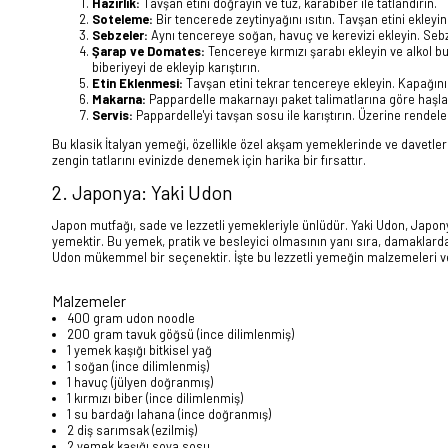
Hazırlık:
Tavşan etini doğrayın ve tuz, karabiber ile tatlandırın.
Soteleme:
Bir tencerede zeytinyağını ısıtın. Tavşan etini ekleyi
Sebzeler:
Aynı tencereye soğan, havuç ve kerevizi ekleyin. Sebz
Şarap ve Domates:
Tencereye kırmızı şarabı ekleyin ve alkol b
biberiyeyi de ekleyip karıştırın.
Etin Eklenmesi:
Tavşan etini tekrar tencereye ekleyin. Kapağını 
Makarna:
Pappardelle makarnayı paket talimatlarına göre haşla
Servis:
Pappardelle'yi tavşan sosu ile karıştırın. Üzerine rende
Bu klasik İtalyan yemeği, özellikle özel akşam yemeklerinde ve davetler
zengin tatlarını evinizde denemek için harika bir fırsattır.
2. Japonya: Yaki Udon
Japon mutfağı, sade ve lezzetli yemekleriyle ünlüdür. Yaki Udon, Japonya
yemektir. Bu yemek, pratik ve besleyici olmasının yanı sıra, damaklarda f
Udon mükemmel bir seçenektir. İşte bu lezzetli yemeğin malzemeleri ve 
Malzemeler
400 gram udon noodle
200 gram tavuk göğsü (ince dilimlenmiş)
1 yemek kaşığı bitkisel yağ
1 soğan (ince dilimlenmiş)
1 havuç (jülyen doğranmış)
1 kırmızı biber (ince dilimlenmiş)
1 su bardağı lahana (ince doğranmış)
2 diş sarımsak (ezilmiş)
2 yemek kaşığı soya sosu