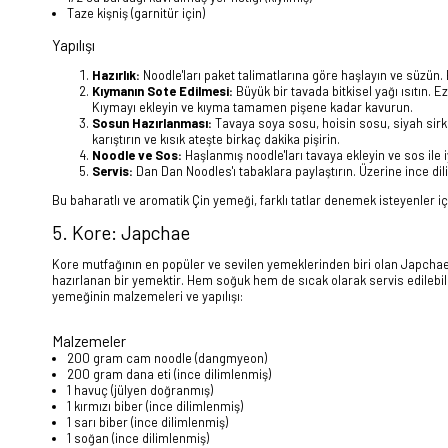
Taze kişniş (garnitür için)
Yapılışı
Hazırlık:
Noodle'ları paket talimatlarına göre haşlayın ve süzün. 
Kıymanın Sote Edilmesi:
Büyük bir tavada bitkisel yağı ısıtın. 
Kıymayı ekleyin ve kıyma tamamen pişene kadar kavurun.
Sosun Hazırlanması:
Tavaya soya sosu, hoisin sosu, siyah sirke
karıştırın ve kısık ateşte birkaç dakika pişirin.
Noodle ve Sos:
Haşlanmış noodle'ları tavaya ekleyin ve sos ile 
Servis:
Dan Dan Noodles'ı tabaklara paylaştırın. Üzerine ince dilim
Bu baharatlı ve aromatik Çin yemeği, farklı tatlar denemek isteyenler i
5. Kore: Japchae
Kore mutfağının en popüler ve sevilen yemeklerinden biri olan Japchae,
hazırlanan bir yemektir. Hem soğuk hem de sıcak olarak servis edilebilen
yemeğinin malzemeleri ve yapılışı:
Malzemeler
200 gram cam noodle (dangmyeon)
200 gram dana eti (ince dilimlenmiş)
1 havuç (jülyen doğranmış)
1 kırmızı biber (ince dilimlenmiş)
1 sarı biber (ince dilimlenmiş)
1 soğan (ince dilimlenmiş)