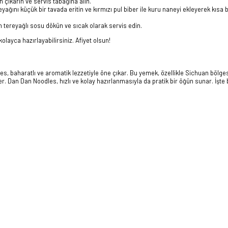
çıkarın ve servis tabağına alın.
yağını küçük bir tavada eritin ve kırmızı pul biber ile kuru naneyi ekleyerek kısa 
 tereyağlı sosu dökün ve sıcak olarak servis edin.
kolayca hazırlayabilirsiniz. Afiyet olsun!
s, baharatlı ve aromatik lezzetiyle öne çıkar. Bu yemek, özellikle Sichuan bölge
r. Dan Dan Noodles, hızlı ve kolay hazırlanmasıyla da pratik bir öğün sunar. İşte b