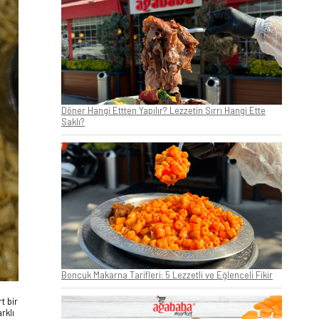
Döner Hangi Ettten Yapılır? Lezzetin Sırrı Hangi Ette
Saklı?
Boncuk Makarna Tarifleri: 5 Lezzetli ve Eğlenceli Fikir
t bir
rklı