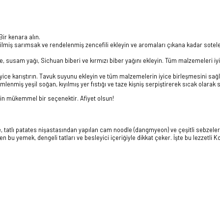
Bir kenara alın.
Ezilmiş sarımsak ve rendelenmiş zencefili ekleyin ve aromaları çıkana kadar sotele
, susam yağı, Sichuan biberi ve kırmızı biber yağını ekleyin. Tüm malzemeleri iy
iyice karıştırın. Tavuk suyunu ekleyin ve tüm malzemelerin iyice birleşmesini sağl
lenmiş yeşil soğan, kıyılmış yer fıstığı ve taze kişniş serpiştirerek sıcak olarak 
çin mükemmel bir seçenektir. Afiyet olsun!
 tatlı patates nişastasından yapılan cam noodle (dangmyeon) ve çeşitli sebzeler
 bu yemek, dengeli tatları ve besleyici içeriğiyle dikkat çeker. İşte bu lezzetli K