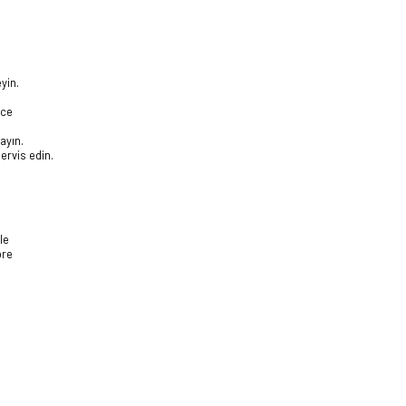
yin.
ice
ayın.
servis edin.
le
ore