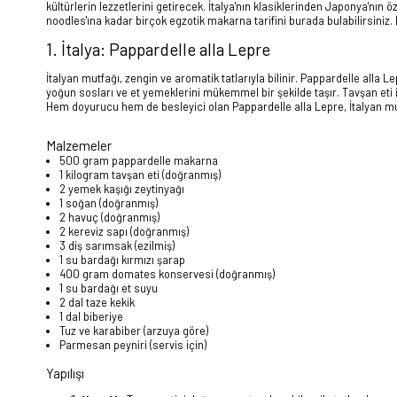
kültürlerin lezzetlerini getirecek. İtalya'nın klasiklerinden Japonya'nın 
noodles'ına kadar birçok egzotik makarna tarifini burada bulabilirsiniz. 
1. İtalya: Pappardelle alla Lepre
İtalyan mutfağı, zengin ve aromatik tatlarıyla bilinir. Pappardelle alla
yoğun sosları ve et yemeklerini mükemmel bir şekilde taşır. Tavşan eti ile
Hem doyurucu hem de besleyici olan Pappardelle alla Lepre, İtalyan mutf
Malzemeler
500 gram pappardelle makarna
1 kilogram tavşan eti (doğranmış)
2 yemek kaşığı zeytinyağı
1 soğan (doğranmış)
2 havuç (doğranmış)
2 kereviz sapı (doğranmış)
3 diş sarımsak (ezilmiş)
1 su bardağı kırmızı şarap
400 gram domates konservesi (doğranmış)
1 su bardağı et suyu
2 dal taze kekik
1 dal biberiye
Tuz ve karabiber (arzuya göre)
Parmesan peyniri (servis için)
Yapılışı