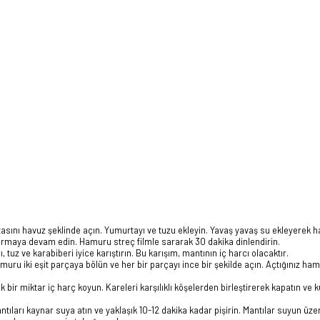
tasını havuz şeklinde açın. Yumurtayı ve tuzu ekleyin. Yavaş yavaş su ekleyerek
rmaya devam edin. Hamuru streç filmle sararak 30 dakika dinlendirin.
tuz ve karabiberi iyice karıştırın. Bu karışım, mantının iç harcı olacaktır.
ru iki eşit parçaya bölün ve her bir parçayı ince bir şekilde açın. Açtığınız ha
bir miktar iç harç koyun. Kareleri karşılıklı köşelerden birleştirerek kapatın ve 
ntıları kaynar suya atın ve yaklaşık 10-12 dakika kadar pişirin. Mantılar suyun üze