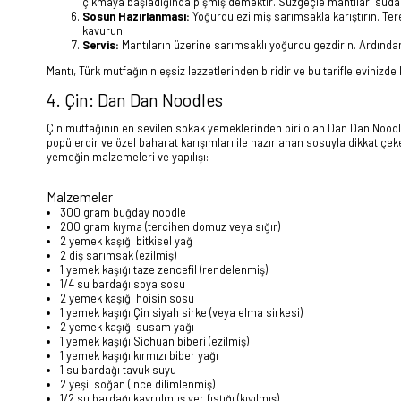
çıkmaya başladığında pişmiş demektir. Süzgeçle mantıları sudan 
Sosun Hazırlanması:
Yoğurdu ezilmiş sarımsakla karıştırın. Tere
kavurun.
Servis:
Mantıların üzerine sarımsaklı yoğurdu gezdirin. Ardından
Mantı, Türk mutfağının eşsiz lezzetlerinden biridir ve bu tarifle evinizde 
4. Çin: Dan Dan Noodles
Çin mutfağının en sevilen sokak yemeklerinden biri olan Dan Dan Noodle
popülerdir ve özel baharat karışımları ile hazırlanan sosuyla dikkat çeke
yemeğin malzemeleri ve yapılışı:
Malzemeler
300 gram buğday noodle
200 gram kıyma (tercihen domuz veya sığır)
2 yemek kaşığı bitkisel yağ
2 diş sarımsak (ezilmiş)
1 yemek kaşığı taze zencefil (rendelenmiş)
1/4 su bardağı soya sosu
2 yemek kaşığı hoisin sosu
1 yemek kaşığı Çin siyah sirke (veya elma sirkesi)
2 yemek kaşığı susam yağı
1 yemek kaşığı Sichuan biberi (ezilmiş)
1 yemek kaşığı kırmızı biber yağı
1 su bardağı tavuk suyu
2 yeşil soğan (ince dilimlenmiş)
1/2 su bardağı kavrulmuş yer fıstığı (kıyılmış)