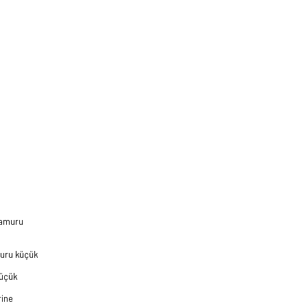
 hamuru
muru küçük
küçük
rine