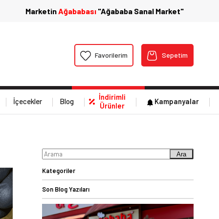
Marketin
Ağababası
"Ağababa Sanal Market"
Favorilerim
Sepetim
İndirimli
İçecekler
Blog
Kampanyalar
Ürünler
Ara
Kategoriler
Son Blog Yazıları