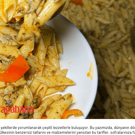
şekillerde yorumlanarak çeşitli lezzetlerle buluşuyor. Bu yazımızda, dünyanın dör
lkesinin benzersiz tatlarını ve malzemelerini yansıtan bu tarifler, sofralarınıza fa