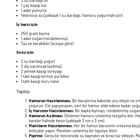
3 su bardağı un
1 çay kaşığı tuz
1 adet yumurta
Yeterince su (yaklaşık 1 su bardağı, hamuru yoğurmak için)
İç harcı için:
250 gram kıyma
1 adet soğan (rendelenmiş)
Tuz ve karabiber (arzuya göre)
Sosu için:
2 su bardağı yoğurt
2 diş sarımsak (ezilmiş)
2 yemek kaşığı tereyağı
1 tatlı kaşığı kırmızı pul biber
1 tatlı kaşığı kuru nane
Yapılışı
Hamurun Hazırlanması:
Bir karıştırma kabında unu eleyin ve or
yoğurun. Ele yapışmayan, sert bir hamur elde edene kadar yoğu
İç Harcının Hazırlanması:
Bir kapta kıymayı, rendelenmiş soğanı, 
Hamurun Açılması:
Dinlenen hamuru unlanmış tezgaha alın. Hamu
kareler halinde kesin (yaklaşık 3 cm x 3 cm).
Mantıların Hazırlanması:
Her bir hamur karesinin ortasına küçük 
bohçalar yapın. Mantıları unlanmış bir tepsiye dizin.
Pişirme:
Geniş bir tencerede su kaynatın ve biraz tuz ekleyin. Ma