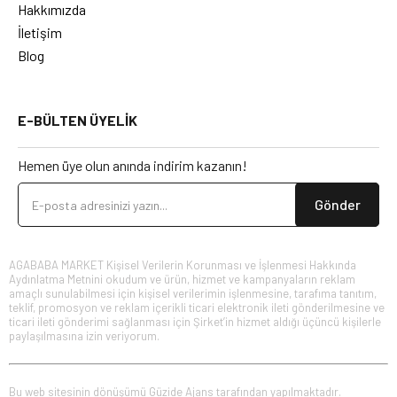
Hakkımızda
İletişim
Blog
E-BÜLTEN ÜYELİK
Hemen üye olun anında indirim kazanın!
Gönder
AGABABA MARKET Kişisel Verilerin Korunması ve İşlenmesi Hakkında
Aydınlatma Metnini okudum ve ürün, hizmet ve kampanyaların reklam
amaçlı sunulabilmesi için kişisel verilerimin işlenmesine, tarafıma tanıtım,
teklif, promosyon ve reklam içerikli ticari elektronik ileti gönderilmesine ve
ticari ileti gönderimi sağlanması için Şirket’in hizmet aldığı üçüncü kişilerle
paylaşılmasına izin veriyorum.
Bu web sitesinin dönüşümü
Güzide Ajans
tarafından yapılmaktadır.