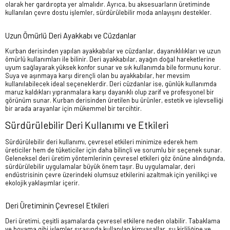
olarak her gardıropta yer almalıdır. Ayrıca, bu aksesuarların üretiminde
kullanılan çevre dostu işlemler, sürdürülebilir moda anlayışını destekler.
Uzun Ömürlü Deri Ayakkabı ve Cüzdanlar
Kurban derisinden yapılan ayakkabılar ve cüzdanlar, dayanıklılıkları ve uzun
ömürlü kullanımları ile bilinir. Deri ayakkabılar, ayağın doğal hareketlerine
uyum sağlayarak yüksek konfor sunar ve sık kullanımda bile formunu korur.
Suya ve aşınmaya karşı dirençli olan bu ayakkabılar, her mevsim
kullanılabilecek ideal seçeneklerdir. Deri cüzdanlar ise, günlük kullanımda
maruz kaldıkları yıpranmalara karşı dayanıklı olup zarif ve profesyonel bir
görünüm sunar. Kurban derisinden üretilen bu ürünler, estetik ve işlevselliği
bir arada arayanlar için mükemmel bir tercihtir.
Sürdürülebilir Deri Kullanımı ve Etkileri
Sürdürülebilir deri kullanımı, çevresel etkileri minimize ederek hem
üreticiler hem de tüketiciler için daha bilinçli ve sorumlu bir seçenek sunar.
Geleneksel deri üretim yöntemlerinin çevresel etkileri göz önüne alındığında,
sürdürülebilir uygulamalar büyük önem taşır. Bu uygulamalar, deri
endüstrisinin çevre üzerindeki olumsuz etkilerini azaltmak için yenilikçi ve
ekolojik yaklaşımlar içerir.
Deri Üretiminin Çevresel Etkileri
Deri üretimi, çeşitli aşamalarda çevresel etkilere neden olabilir. Tabaklama
ve boyama gibi işlemler sırasında kullanılan kimyasallar, su kirliliğine ve