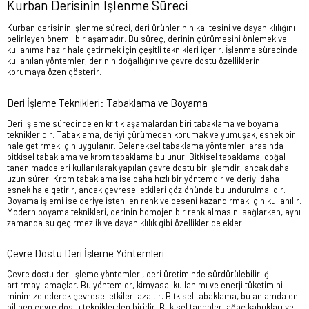
Kurban Derisinin İşlenme Süreci
Kurban derisinin işlenme süreci, deri ürünlerinin kalitesini ve dayanıklılığını
belirleyen önemli bir aşamadır. Bu süreç, derinin çürümesini önlemek ve
kullanıma hazır hale getirmek için çeşitli teknikleri içerir. İşlenme sürecinde
kullanılan yöntemler, derinin doğallığını ve çevre dostu özelliklerini
korumaya özen gösterir.
Deri İşleme Teknikleri: Tabaklama ve Boyama
Deri işleme sürecinde en kritik aşamalardan biri tabaklama ve boyama
teknikleridir. Tabaklama, deriyi çürümeden korumak ve yumuşak, esnek bir
hale getirmek için uygulanır. Geleneksel tabaklama yöntemleri arasında
bitkisel tabaklama ve krom tabaklama bulunur. Bitkisel tabaklama, doğal
tanen maddeleri kullanılarak yapılan çevre dostu bir işlemdir, ancak daha
uzun sürer. Krom tabaklama ise daha hızlı bir yöntemdir ve deriyi daha
esnek hale getirir, ancak çevresel etkileri göz önünde bulundurulmalıdır.
Boyama işlemi ise deriye istenilen renk ve deseni kazandırmak için kullanılır.
Modern boyama teknikleri, derinin homojen bir renk almasını sağlarken, aynı
zamanda su geçirmezlik ve dayanıklılık gibi özellikler de ekler.
Çevre Dostu Deri İşleme Yöntemleri
Çevre dostu deri işleme yöntemleri, deri üretiminde sürdürülebilirliği
artırmayı amaçlar. Bu yöntemler, kimyasal kullanımı ve enerji tüketimini
minimize ederek çevresel etkileri azaltır. Bitkisel tabaklama, bu anlamda en
bilinen çevre dostu tekniklerden biridir. Bitkisel tanenler, ağaç kabukları ve