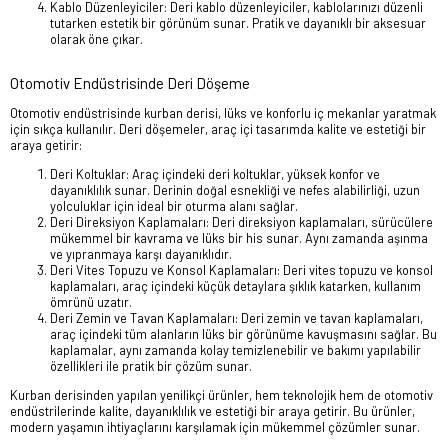
Kablo Düzenleyiciler: Deri kablo düzenleyiciler, kablolarınızı düzenli
tutarken estetik bir görünüm sunar. Pratik ve dayanıklı bir aksesuar
olarak öne çıkar.
Otomotiv Endüstrisinde Deri Döşeme
Otomotiv endüstrisinde kurban derisi, lüks ve konforlu iç mekanlar yaratmak
için sıkça kullanılır. Deri döşemeler, araç içi tasarımda kalite ve estetiği bir
araya getirir:
Deri Koltuklar: Araç içindeki deri koltuklar, yüksek konfor ve
dayanıklılık sunar. Derinin doğal esnekliği ve nefes alabilirliği, uzun
yolculuklar için ideal bir oturma alanı sağlar.
Deri Direksiyon Kaplamaları: Deri direksiyon kaplamaları, sürücülere
mükemmel bir kavrama ve lüks bir his sunar. Aynı zamanda aşınma
ve yıpranmaya karşı dayanıklıdır.
Deri Vites Topuzu ve Konsol Kaplamaları: Deri vites topuzu ve konsol
kaplamaları, araç içindeki küçük detaylara şıklık katarken, kullanım
ömrünü uzatır.
Deri Zemin ve Tavan Kaplamaları: Deri zemin ve tavan kaplamaları,
araç içindeki tüm alanların lüks bir görünüme kavuşmasını sağlar. Bu
kaplamalar, aynı zamanda kolay temizlenebilir ve bakımı yapılabilir
özellikleri ile pratik bir çözüm sunar.
Kurban derisinden yapılan yenilikçi ürünler, hem teknolojik hem de otomotiv
endüstrilerinde kalite, dayanıklılık ve estetiği bir araya getirir. Bu ürünler,
modern yaşamın ihtiyaçlarını karşılamak için mükemmel çözümler sunar.