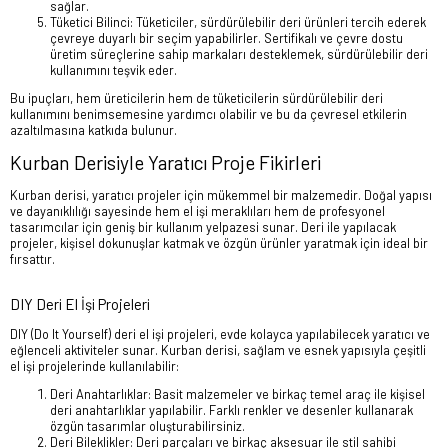
sağlar.
Tüketici Bilinci: Tüketiciler, sürdürülebilir deri ürünleri tercih ederek
çevreye duyarlı bir seçim yapabilirler. Sertifikalı ve çevre dostu
üretim süreçlerine sahip markaları desteklemek, sürdürülebilir deri
kullanımını teşvik eder.
Bu ipuçları, hem üreticilerin hem de tüketicilerin sürdürülebilir deri
kullanımını benimsemesine yardımcı olabilir ve bu da çevresel etkilerin
azaltılmasına katkıda bulunur.
Kurban Derisiyle Yaratıcı Proje Fikirleri
Kurban derisi, yaratıcı projeler için mükemmel bir malzemedir. Doğal yapısı
ve dayanıklılığı sayesinde hem el işi meraklıları hem de profesyonel
tasarımcılar için geniş bir kullanım yelpazesi sunar. Deri ile yapılacak
projeler, kişisel dokunuşlar katmak ve özgün ürünler yaratmak için ideal bir
fırsattır.
DIY Deri El İşi Projeleri
DIY (Do It Yourself) deri el işi projeleri, evde kolayca yapılabilecek yaratıcı ve
eğlenceli aktiviteler sunar. Kurban derisi, sağlam ve esnek yapısıyla çeşitli
el işi projelerinde kullanılabilir:
Deri Anahtarlıklar: Basit malzemeler ve birkaç temel araç ile kişisel
deri anahtarlıklar yapılabilir. Farklı renkler ve desenler kullanarak
özgün tasarımlar oluşturabilirsiniz.
Deri Bileklikler: Deri parçaları ve birkaç aksesuar ile stil sahibi