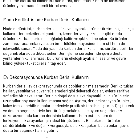
malzeme olarak da bilinen kurban derisi, hem estetik hem de fonksiyonel
ürünler yaratmada önemli bir rol oynar.
Moda Endüstrisinde Kurban Derisi Kullanımı
Moda endüstrisi, kurban derisini lüks ve dayanıklı ürünler üretmek için sıkça
kullanır. Deri ceketler, el çantaları, kemerler ve ayakkabılar gibi moda
ürünleri, kurban derisinin sağladığı kalite ve şıklıkla öne çıkar. Bu ürünler,
zamansız tasarımları ve uzun ömürlülükleri sayesinde hem stil hem de
işlevsellik sunar. Moda dünyasında kurban derisi kullanımı, sürdürülebilir bir
seçenek olarak da dikkat çeker. Deri işleme süreçlerinde çevre dostu
yöntemlerin kullanılması, bu ürünlerin ekolojik ayak izini azaltır ve çevre
bilinci yüksek tüketicilere hitap eder.
Ev Dekorasyonunda Kurban Derisi Kullanımı
Kurban derisi, ev dekorasyonunda da popüler bir malzemedir. Deri koltuklar,
halılar, yastıklar ve duvar süslemeleri gibi dekoratif öğeler, evlere zarif ve
sofistike bir hava katar. Derinin doğal dokusu ve dayanıklılığı, bu ürünlerin
uzun yıllar boyunca kullanılmasını sağlar. Ayrıca, deri dekorasyon ürünleri,
kolay temizlenebilir olmaları nedeniyle pratik bir tercih oluşturur. Çeşitli renk
ve desen seçenekleriyle her türlü iç mekân stiline uyum sağlarlar. Ev
dekorasyonunda kurban derisinin kullanımı, hem estetik hem de
fonksiyonellik arayanlar için ideal bir çözümdür. Bu dekoratif ürünler,
sürdürülebilirlik ve doğallık vurgusuyla da dikkat çeker, bu da onları çevre
dostu bir seçenek haline getirir.