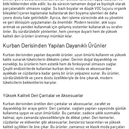
bitki köklerinden elde edilir, bu da sürecin tamamen doğal ve biyolojik olarak
parçalanabilir olmasını sağlar. Su bazlı boyalar ve düşük VOC (uçucu organik
bileşikler) içeren kaplamalar kullanılarak deri boyama işlemleri de daha
çevre dostu hale getirilebilir. Ayrıca, deri işleme sürecinde atık su yönetimi
ve geri dönüşüm uygulamaları da önemlidir. Modern tesisler, atık suyu
arıtmak ve yeniden kullanmak için gelişmiş sistemler kullanarak su israfını
önler. Bu sürdürülebilir yöntemler, hem çevreye duyarlı hem de yüksek
kaliteli deri ürünleri üretmeyi mümkün kılar.
Kurban Derisinden Yapılan Dayanıklı Ürünler
Kurban derisinden yapılan dayanıklı ürünler, uzun ömürlü kullanım ve yüksek
kalite sunarak tüketicilerin dikkatini çeker. Derinin doğal dayanıklılığı ve
esnekliği, bu ürünlerin hem estetik hem de fonksiyonel olmasını sağlar.
Çeşitli endüstrilerde kullanılan kurban derisi, moda ve aksesuardan
ayakkabı ve cüzdanlara kadar geniş bir ürün yelpazesi sunar. Bu ürünler,
sürdürülebilirlik ve çevre dostu özellikleriyle de öne çıkarak, modern
tüketicilerin beklentilerini karşılar.
Yüksek Kaliteli Deri Çantalar ve Aksesuarlar
Kurban derisinden üretilen deri çantalar ve aksesuarlar, zarafet ve
dayanıklılığı bir araya getirir. Deri çantalar, sağlam yapıları sayesinde günlük
kullanıma uygun ve uzun ömürlüdür. Bu çantalar, sadece şıklık sunmakla
kalmaz, aynı zamanda işlevsellikleriyle de dikkat çeker. Deri kemerler,
cüzdanlar ve eldivenler gibi aksesuarlar, benzersiz tasarımları ve yüksek
kaliteli işçilikleri ile öne çıkar. Bu ürünler, zamansız ve klasik moda parçaları