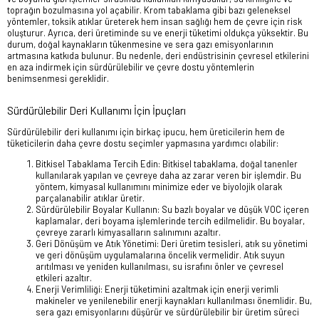
toprağın bozulmasına yol açabilir. Krom tabaklama gibi bazı geleneksel
yöntemler, toksik atıklar üreterek hem insan sağlığı hem de çevre için risk
oluşturur. Ayrıca, deri üretiminde su ve enerji tüketimi oldukça yüksektir. Bu
durum, doğal kaynakların tükenmesine ve sera gazı emisyonlarının
artmasına katkıda bulunur. Bu nedenle, deri endüstrisinin çevresel etkilerini
en aza indirmek için sürdürülebilir ve çevre dostu yöntemlerin
benimsenmesi gereklidir.
Sürdürülebilir Deri Kullanımı İçin İpuçları
Sürdürülebilir deri kullanımı için birkaç ipucu, hem üreticilerin hem de
tüketicilerin daha çevre dostu seçimler yapmasına yardımcı olabilir:
Bitkisel Tabaklama Tercih Edin: Bitkisel tabaklama, doğal tanenler
kullanılarak yapılan ve çevreye daha az zarar veren bir işlemdir. Bu
yöntem, kimyasal kullanımını minimize eder ve biyolojik olarak
parçalanabilir atıklar üretir.
Sürdürülebilir Boyalar Kullanın: Su bazlı boyalar ve düşük VOC içeren
kaplamalar, deri boyama işlemlerinde tercih edilmelidir. Bu boyalar,
çevreye zararlı kimyasalların salınımını azaltır.
Geri Dönüşüm ve Atık Yönetimi: Deri üretim tesisleri, atık su yönetimi
ve geri dönüşüm uygulamalarına öncelik vermelidir. Atık suyun
arıtılması ve yeniden kullanılması, su israfını önler ve çevresel
etkileri azaltır.
Enerji Verimliliği: Enerji tüketimini azaltmak için enerji verimli
makineler ve yenilenebilir enerji kaynakları kullanılması önemlidir. Bu,
sera gazı emisyonlarını düşürür ve sürdürülebilir bir üretim süreci