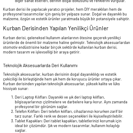
diğer sanat eserleri, derinin doğal dokusunu ve renklerini vurgular.
Kurban derisi ile yapılacak yaratıcı projeler, hem DIY meraklıları hem de
profesyonel tasarımcılar için geniş bir yelpaze sunar. Doğal ve dayanıklı bu
malzeme, özgün ve estetik ürünler yaratmada büyük bir potansiyele sahiptir.
Kurban Derisinden Yapılan Yenilikçi Ürünler
Kurban derisi, geleneksel kullanım alanlarının ötesine geçerek yenilikçi
ürünlerde de önemli bir malzeme haline gelmiştir. Teknolojik aksesuarlardan
otomotiv endüstrisine kadar birçok sektörde kullanılan kurban derisi,
modern tasarım ve işlevselliği bir araya getirir.
Teknolojik Aksesuarlarda Deri Kullanımı
Teknolojik aksesuarlar, kurban derisinin doğal dayanıklılığı ve estetik
çekiciliği ile birleştiğinde hem şık hem de koruyucu ürünler ortaya çıkar.
Kurban derisinden yapılan teknolojik aksesuarlar, yüksek kalite ve lüks
hissiyatı sunar:
Deri Laptop Kılıfları: Dayanıklı ve şık deri laptop kılıfları,
bilgisayarlarınızı çizilmelere ve darbelere karşı korur. Aynı zamanda
profesyonel bir görünüm sağlar.
Telefon Kılıfları: Deri telefon kılıfları, cihazlarınızı korurken zarif bir
tarz sunar. Farklı renk ve desen seçenekleri ile kişiselleştirilebilir.
Tablet Kapakları: Deri tablet kapakları, tabletlerinizi korumak için
ideal bir çözümdür. Şık ve modern tasarımlar, kullanım kolaylığı
sağlar.