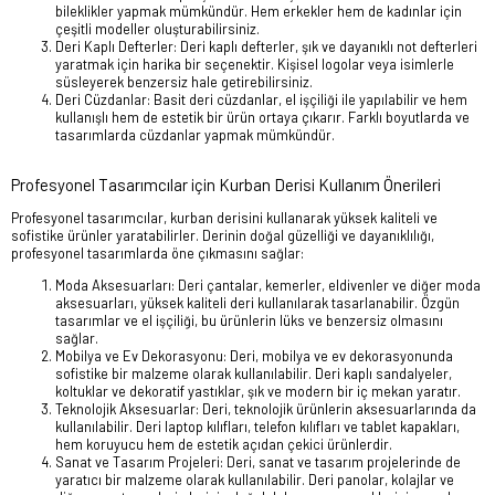
bileklikler yapmak mümkündür. Hem erkekler hem de kadınlar için
çeşitli modeller oluşturabilirsiniz.
Deri Kaplı Defterler: Deri kaplı defterler, şık ve dayanıklı not defterleri
yaratmak için harika bir seçenektir. Kişisel logolar veya isimlerle
süsleyerek benzersiz hale getirebilirsiniz.
Deri Cüzdanlar: Basit deri cüzdanlar, el işçiliği ile yapılabilir ve hem
kullanışlı hem de estetik bir ürün ortaya çıkarır. Farklı boyutlarda ve
tasarımlarda cüzdanlar yapmak mümkündür.
Profesyonel Tasarımcılar için Kurban Derisi Kullanım Önerileri
Profesyonel tasarımcılar, kurban derisini kullanarak yüksek kaliteli ve
sofistike ürünler yaratabilirler. Derinin doğal güzelliği ve dayanıklılığı,
profesyonel tasarımlarda öne çıkmasını sağlar:
Moda Aksesuarları: Deri çantalar, kemerler, eldivenler ve diğer moda
aksesuarları, yüksek kaliteli deri kullanılarak tasarlanabilir. Özgün
tasarımlar ve el işçiliği, bu ürünlerin lüks ve benzersiz olmasını
sağlar.
Mobilya ve Ev Dekorasyonu: Deri, mobilya ve ev dekorasyonunda
sofistike bir malzeme olarak kullanılabilir. Deri kaplı sandalyeler,
koltuklar ve dekoratif yastıklar, şık ve modern bir iç mekan yaratır.
Teknolojik Aksesuarlar: Deri, teknolojik ürünlerin aksesuarlarında da
kullanılabilir. Deri laptop kılıfları, telefon kılıfları ve tablet kapakları,
hem koruyucu hem de estetik açıdan çekici ürünlerdir.
Sanat ve Tasarım Projeleri: Deri, sanat ve tasarım projelerinde de
yaratıcı bir malzeme olarak kullanılabilir. Deri panolar, kolajlar ve