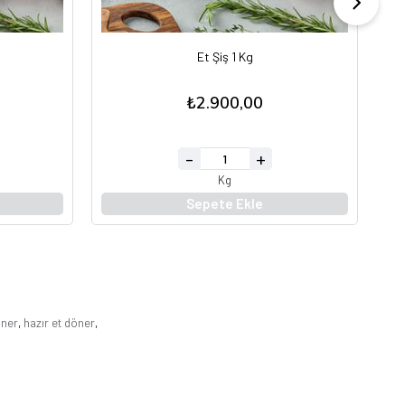
Et Şiş 1 Kg
₺2.900,00
Kg
Sepete Ekle
öner
,
hazır et döner
,