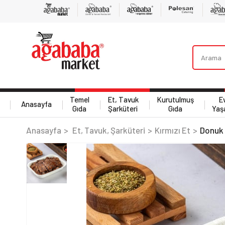
Temel
Et, Tavuk
Kurutulmuş
E
Anasayfa
Gıda
Şarküteri
Gıda
Yaş
Anasayfa
Et, Tavuk, Şarküteri
Kırmızı Et
Donuk 