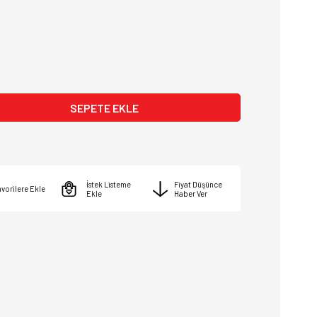
İstek Listeme
Fiyat Düşünce
vorilere Ekle
Ekle
Haber Ver