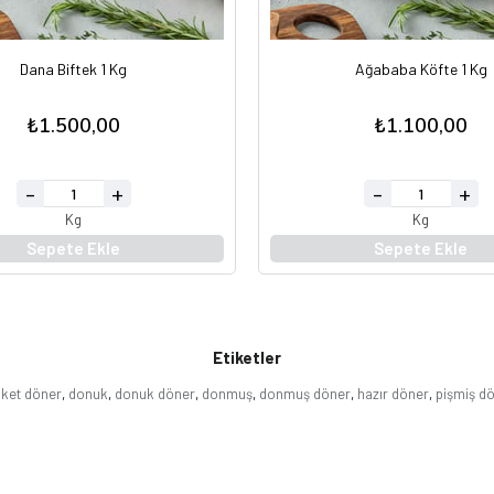
Dana Biftek 1 Kg
Ağababa Köfte 1 Kg
₺1.500,00
₺1.100,00
Kg
Kg
Sepete Ekle
Sepete Ekle
Etiketler
ket döner
,
donuk
,
donuk döner
,
donmuş
,
donmuş döner
,
hazır döner
,
pişmiş d