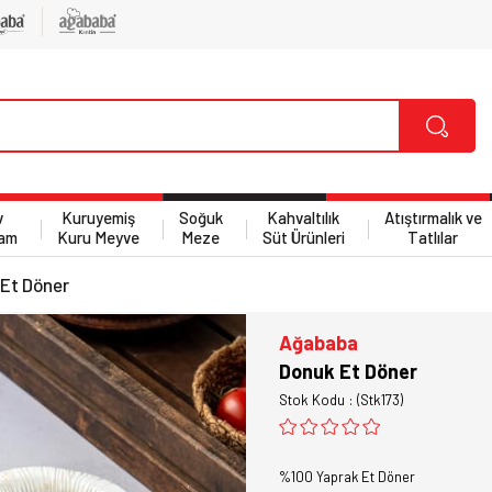
v
Kuruyemiş
Soğuk
Kahvaltılık
Atıştırmalık ve
am
Kuru Meyve
Meze
Süt Ürünleri
Tatlılar
Et Döner
Ağababa
Donuk Et Döner
Stok Kodu
(Stk173)
%100 Yaprak Et Döner