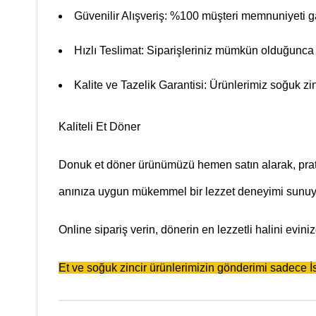
Güvenilir Alışveriş
: %100 müşteri memnuniyeti gar
Hızlı Teslimat
: Siparişleriniz mümkün olduğunca 
Kalite ve Tazelik Garantisi
: Ürünlerimiz soğuk zin
Kaliteli Et Döner
Donuk et döner ürünümüzü hemen satın alarak, pratik
anınıza uygun mükemmel bir lezzet deneyimi sunuy
Online sipariş verin, dönerin en lezzetli halini evini
Et ve soğuk zincir ürünlerimizin gönderimi sadece İs