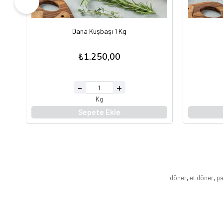
Dana Kuşbaşı 1 Kg
₺1.250,00
Kg
Sepete Ekle
döner
,
et döner
,
pa