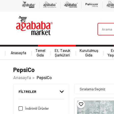
Temel
Et, Tavuk
Kurutulmuş
E
Anasayfa
Gıda
Şarküteri
Gıda
Yaş
PepsiCo
Anasayfa
PepsiCo
FILTRELER
İndirimli Ürünler