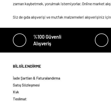
zaman kaybetmek, yorulmak istemiyorlar. Online market alışver
Siz de gıda alışverişi ve mutfak malzemeleri alışverişiniz için
%100 Güvenli
Alışveriş
BİLGİLENDİRME
İade Şartları & Faturalandırma
Satış Sözleşmesi
Kvk
Teslimat