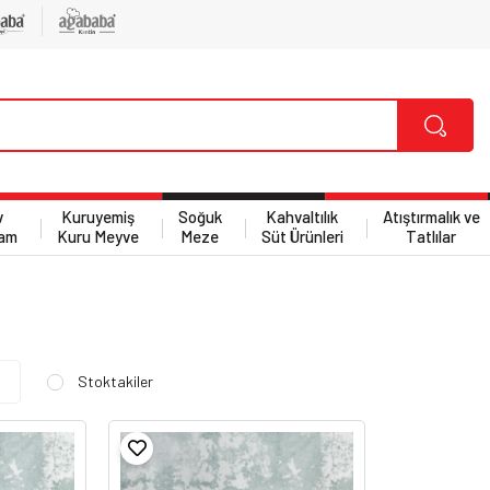
v
Kuruyemiş
Soğuk
Kahvaltılık
Atıştırmalık ve
am
Kuru Meyve
Meze
Süt Ürünleri
Tatlılar
Stoktakiler