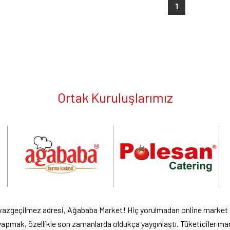
1
Ortak Kuruluşlarımız
 vazgeçilmez adresi, Ağababa Market! Hiç yorulmadan online market alı
i yapmak, özellikle son zamanlarda oldukça yaygınlaştı. Tüketiciler mar