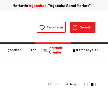
Marketin
Ağababası
"Ağababa Sanal Market"
Favorilerim
Sepetim
İndirimli
İçecekler
Blog
Kampanyalar
Ürünler
2 Ürün