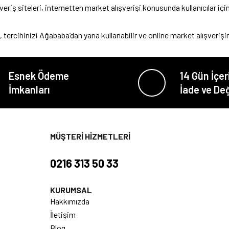
iş siteleri, internetten market alışverişi konusunda kullanıcılar için
, tercihinizi Ağababa’dan yana kullanabilir ve online market alışverişin
Esnek Ödeme
14 Gün İçer
İmkanları
İade ve De
MÜŞTERİ HİZMETLERİ
0216 313 50 33
KURUMSAL
Hakkımızda
İletişim
Blog