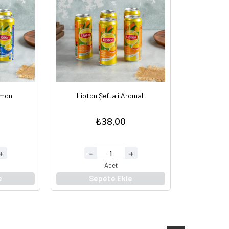
imon
Lipton Şeftali Aromalı
₺38,00
Adet
e
Sepete Ekle