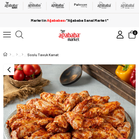
Marketin
Ağababası
"Ağababa Sanal Market"
0
Soslu Tavuk Kanat